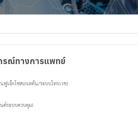
ปกรณ์ทางการแพทย์
ฟื้นฟูเอ็กโซสเกเลตัน/ระบบโทรเวช)
นยนต์ระบบควบคุม)