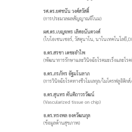
รศ.ดร.ยศชนัน วงศ์สวัสดิ์
(การประมวลผลสัญญาณจีโนม)
ผศ.ดร.เบญจพร เลิศอนันตวงศ์
(ไบโอเซนเซอร์, วัสดุนาโน, นาโนเทคโนโลยี,D
อ.ดร.สรชา เดชะอำไพ
(พัฒนาการรักษาและวินิจฉัยโรคมะเร็งและโรคต
อ.ดร.ภรภัทร อัฐมโนลาภ
(การวินิจฉัยโรคทางชีวโมเลกุล/ไมโครฟลูอิดิกส์
อ.ดร.สุนทร ตันติถาวรวัฒน์
(Vascularized tissue on chip)
อ.ดร.ทรงพล องควัฒนกุล
(ข้อมูลด้านสุขภาพ)