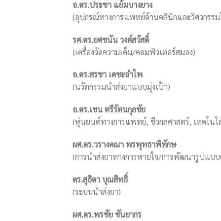
อ.ดร.ประชา แย้มบางยาง
(อุปกรณ์ทางการแพทย์ด้านคลินิกและวิศวกรร
รศ.ดร.ยศชนัน วงศ์สวัสดิ์
(เครื่องวัดความเค็ม/คอมพิวเตอร์สมอง)
อ.ดร.สรชา เดชะอำไพ
(นวัตกรรมนำส่งยาแบบมุ่งเป้า)
อ.ดร.เชน ตรีรัตนกุลชัย
(หุ่นยนต์ทางการแพทย์, ชีวกลศาสตร์, เทคโนโ
ผศ.ดร.วรางคณา พรพุทธาพิทักษ
(การนำส่งยาทางการหายใจ/การพัฒนารูปแบบ
ดร.สุธิดา บุณสิทธิ์
(ระบบนำส่งยา)
ผศ.ดร.พรชัย ชันยากร