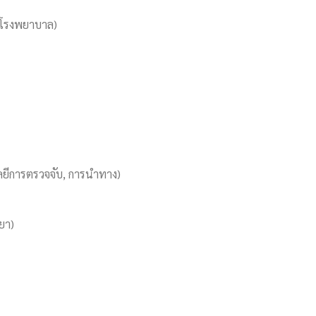
มโรงพยาบาล)
ลยีการตรวจจับ, การนำทาง)
ยา)