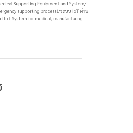
dical Supporting Equipment and System/
ergency supporting process)/ระบบ IoT ผ่าน
d IoT System for medical, manufacturing
์